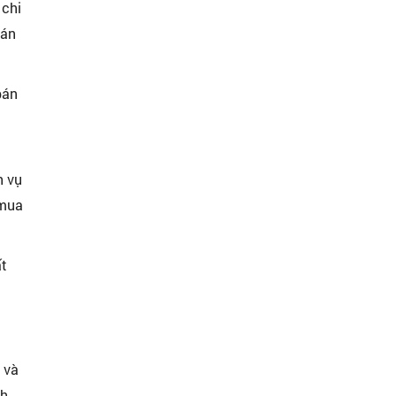
 chi
bán
bán
h vụ
 mua
ất
 và
nh