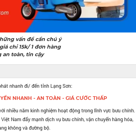
những vấn đề cần chú ý
iá chỉ 15k/ 1 đơn hàng
an toàn, tin cậy
 NỘI - ĐÀ NẴNG - HỒ CHÍ MINH vận chuyển đi toàn quốc
hát nhanh đi/ đến tỉnh Lạng Sơn:
HUYỂN NHANH - AN TOÀN - GIÁ CƯỚC THẤP
 với nhiều năm kinh nghiệm hoạt động trong lĩnh vực bưu chính.
a Việt Nam đẩy mạnh dịch vụ bưu chính, vận chuyển hàng hóa,
àng không và đường bộ.