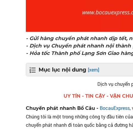
- Gửi hàng chuyển phát nhanh dịp tết, 
- Dịch vụ Chuyển phát nhanh nội thành g
- Hỏa tốc Thành phố Lạng Sơn Giao hàng 
Mục lục nội dung
[xem]
Chuyển phát nhanh Bồ Câu nhận hàng từ HÀ
Dịch vụ chuyển p
LIÊN HỆ CHUYỂN PHÁT NHANH BỒ CÂU
UY TÍN - TIN CẬY - VẬN C
CÓ THỂ BẠN QUAN TÂM
BocauExpress
,
Chuyển phát nhanh Bồ Câu -
DỊCH VỤ GIAO HÀNG NHANH TOÀN QUỐC
Chúng tôi là một trong những công ty đầu tiên củ
chuyển phát nhanh đi toàn quốc bằng cả đường h
DỊCH VỤ GIAO HÀNG TIẾT KIỆM TOÀN QUỐC