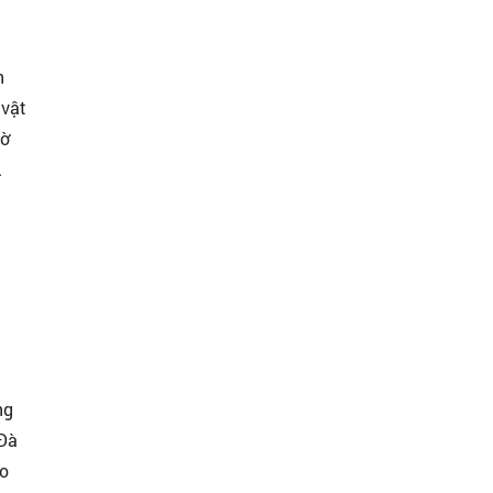
n
 vật
hờ
.
ng
 Đà
ho