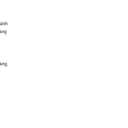
hành
hàng
àng.