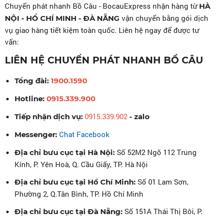
Chuyển phát nhanh Bồ Câu - BocauExpress nhận hàng từ
HÀ
vận chuyển bằng gói dịch
NỘI - HỒ CHÍ MINH - ĐÀ NẴNG
vụ giao hàng tiết kiệm toàn quốc. Liên hệ ngay để được tư
vấn:
LIÊN HỆ CHUYỂN PHÁT NHANH BỒ CÂU
Tổng đài:
1900.1590
Hotline:
0915.339.900
0915.339.902
Tiếp nhận dịch vụ:
- zalo
Chat Facebook
Messenger:
Số 52M2 Ngõ 112 Trung
Địa chỉ bưu cục tại Hà Nội:
Kính, P. Yên Hoà, Q. Cầu Giấy, TP. Hà Nội
Số 01 Lam Sơn,
Địa chỉ bưu cục tại Hồ Chí Minh:
Phường 2, Q.Tân Bình, TP. Hồ Chí Minh
Số 151A Thái Thị Bôi, P.
Địa chỉ bưu cục tại Đà Nẵng: