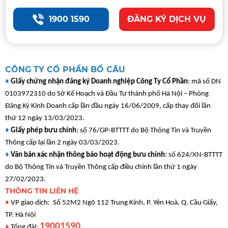
1900 1590
ĐĂNG KÝ DỊCH VỤ
CÔNG TY CỔ PHẦN BỒ CÂU
♦
Giấy chứng nhận đăng ký Doanh nghiệp Công Ty Cổ Phần
: mã số DN
0103972310 do Sở Kế Hoạch và Đầu Tư thành phố Hà Nội – Phòng
Đăng Ký Kinh Doanh cấp lần đầu ngày 16/06/2009, cấp thay đổi lần
thứ 12 ngày 13/03/2023.
♦
Giấy phép bưu chính
: số 76/GP-BTTTT do Bộ Thông Tin và Truyền
Thông cấp lại lần 2 ngày 03/03/2023.
♦
Văn bản xác nhận thông báo hoạt động bưu chính
: số 624/XN-BTTTT
do Bộ Thông Tin và Truyền Thông cấp điều chỉnh lần thứ 1 ngày
27/02/2023.
THÔNG TIN LIÊN HỆ
♦
VP giao dịch: Số 52M2 Ngõ 112 Trung Kính, P. Yên Hoà, Q. Cầu Giấy,
TP. Hà Nội
19001590
♦
Tổng đài: