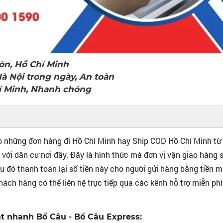
Gòn, Hồ Chí Minh
Hà Nội trong ngày, An toàn
Chí Minh, Nhanh chóng
 thu hộ đi Hồ Chí Minh - Sài Gòn (Ship COD Hồ Chí Minh) tại Bồ
o những đơn hàng đi Hồ Chí Minh hay Ship COD Hồ Chí Minh từ
 với dân cư nơi đây. Đây là hình thức mà đơn vị vận giao hàng 
u đó thanh toán lại số tiền này cho người gửi hàng bằng tiền m
ào được đi kèm dịch vụ Ship COD Hồ Chí Minh - Sài Gòn?
ách hàng có thể liên hệ trực tiếp qua các kênh hỗ trợ miễn phí
 Minh áp dụng dịch vụ Ship COD Hồ Chí Minh
 Nội và Đà Nẵng mà Bồ Câu Express hỗ trợ nhận hàng tại nhà 
t nhanh Bồ Câu - Bồ Câu Express: