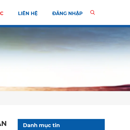
ỨC
LIÊN HỆ
ĐĂNG NHẬP
ẪN
Danh mục tin