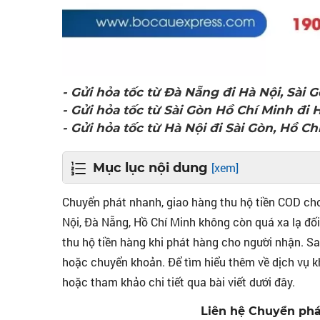
- Gửi hỏa tốc từ Đà Nẵng đi Hà Nội, Sài 
- Gửi hỏa tốc từ Sài Gòn Hồ Chí Minh đi 
- Gửi hỏa tốc từ Hà Nội đi Sài Gòn, Hồ 
Mục lục nội dung
[xem]
Hướng dẫn cách gửi hàng và quy trình dịch vụ
Chuyển phát nhanh, giao hàng thu hộ tiền COD ch
Câu Express:
Nội, Đà Nẵng, Hồ Chí Minh không còn quá xa lạ đối
thu hộ tiền hàng khi phát hàng cho người nhận. Sa
Vậy những hình thức dịch vụ vận chuyển n
hoặc chuyển khoản. Để tìm hiểu thêm về dịch vụ kh
Danh sách các quận huyện của Hồ Chí
hoặc tham khảo chi tiết qua bài viết dưới đây.
Tìm hiểu thêm các quận huyện của Hà
Liên hệ Chuyển phá
Ship COD Hồ Chí Minh