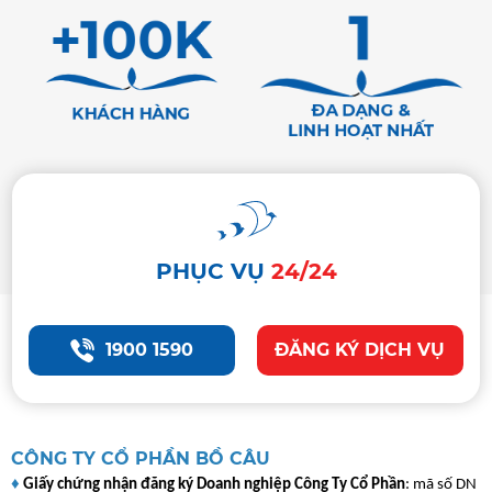
+100K
1
ĐA DẠNG &
KHÁCH HÀNG
LINH HOẠT NHẤT
PHỤC VỤ
24/24
1900 1590
ĐĂNG KÝ DỊCH VỤ
CÔNG TY CỔ PHẦN BỒ CÂU
♦
Giấy chứng nhận đăng ký Doanh nghiệp Công Ty Cổ Phần
: mã số DN