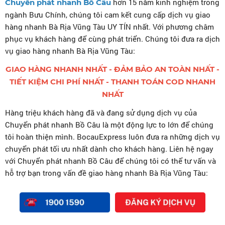
hơn 15 năm kinh nghiệm trong
Chuyển phát nhanh Bồ
Câu
CÓ THỂ BẠN QUAN TÂM
ngành Bưu Chính, chúng tôi cam kết cung cấp dịch vụ giao
hàng nhanh Bà Rịa Vũng Tàu UY TÍN nhất. Với phương châm
CHUYỂN PHÁT NHANH TỪ HÀ NỘI ĐI TOÀN QUỐC
phục vụ khách hàng để cùng phát triển. Chúng tôi đưa ra dịch
CHUYỂN PHÁT NHANH TỪ ĐÀ NẴNG ĐI TOÀN QUỐC
vụ giao hàng nhanh Bà Rịa Vũng Tàu:
CHUYỂN PHÁT NHANH TỪ HỒ CHÍ MINH ĐI TOÀN
GIAO HÀNG NHANH NHẤT - ĐẢM BẢO AN TOÀN NHẤT -
QUỐC
TIẾT KIỆM CHI PHÍ NHẤT - THANH TOÁN COD NHANH
NHẤT
Hàng triệu khách hàng đã và đang sử dụng dịch vụ của
Chuyển phát nhanh Bồ Câu là một động lực to lớn để chúng
tôi hoàn thiện mình. BocauExpress luôn đưa ra những dịch vụ
chuyển phát tối ưu nhất dành cho khách hàng. Liên hệ ngay
với Chuyển phát nhanh Bồ Câu để chúng tôi có thể tư vấn và
hỗ trợ bạn trong vấn đề giao hàng nhanh Bà Rịa Vũng Tàu: