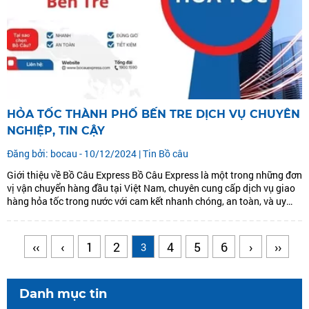
HỎA TỐC THÀNH PHỐ BẾN TRE DỊCH VỤ CHUYÊN
NGHIỆP, TIN CẬY
Đăng bởi: bocau - 10/12/2024 |
Tin Bồ câu
Giới thiệu về Bồ Câu Express Bồ Câu Express là một trong những đơn
vị vận chuyển hàng đầu tại Việt Nam, chuyên cung cấp dịch vụ giao
hàng hỏa tốc trong nước với cam kết nhanh chóng, an toàn, và uy
tín. Trong đó, dịch vụ Hỏa tốc Thành phố...
‹‹
‹
1
2
4
5
6
›
››
3
Danh mục tin