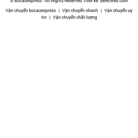
© Bocauexpress - All Rights Reserved
Thiết kế: delecweb.com
Vận chuyển bocauexpress
|
Vận chuyển nhanh
|
Vận chuyển uy
tín
|
Vận chuyển chất lượng