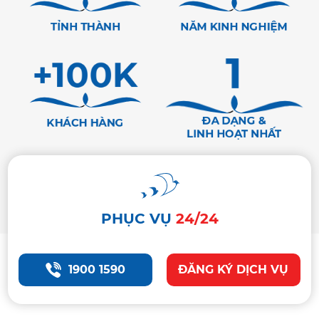
TỈNH THÀNH
NĂM KINH NGHIỆM
+100K
1
ĐA DẠNG &
KHÁCH HÀNG
LINH HOẠT NHẤT
PHỤC VỤ
24/24
1900 1590
ĐĂNG KÝ DỊCH VỤ