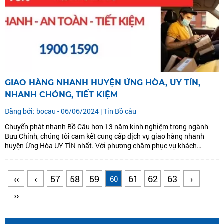
GIAO HÀNG NHANH HUYỆN ỨNG HÒA, UY TÍN,
NHANH CHÓNG, TIẾT KIỆM
Đăng bởi: bocau - 06/06/2024 |
Tin Bồ câu
Chuyển phát nhanh Bồ Câu hơn 13 năm kinh nghiệm trong ngành
Bưu Chính, chúng tôi cam kết cung cấp dịch vụ giao hàng nhanh
huyện Ứng Hòa UY TÍN nhất. Với phương châm phục vụ khách
hàng để cùng phát triển. Chúng tôi đưa ra dịch vụ giao hàng nhanh
huyện Ứng...
‹‹
‹
57
58
59
61
62
63
›
60
››