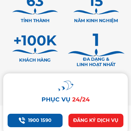
63
15
TỈNH THÀNH
NĂM KINH NGHIỆM
+100K
1
ĐA DẠNG &
KHÁCH HÀNG
LINH HOẠT NHẤT
PHỤC VỤ
24/24
1900 1590
ĐĂNG KÝ DỊCH VỤ